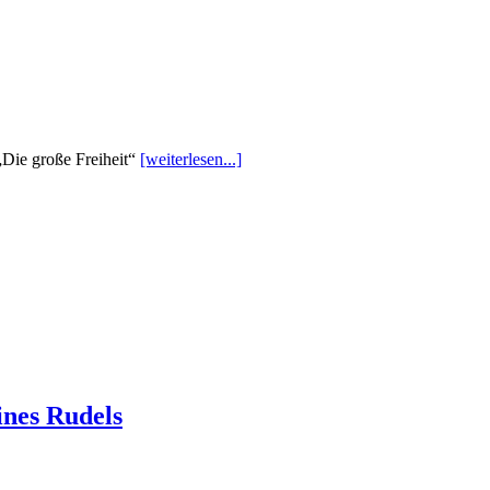
„Die große Freiheit“
[weiterlesen...]
nes Rudels