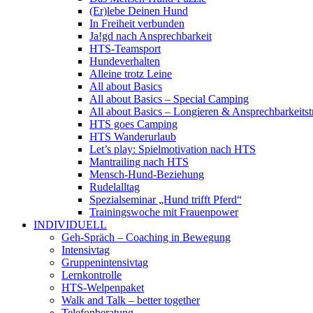
(Er)lebe Deinen Hund
In Freiheit verbunden
Ja!gd nach Ansprechbarkeit
HTS-Teamsport
Hundeverhalten
Alleine trotz Leine
All about Basics
All about Basics – Special Camping
All about Basics – Longieren & Ansprechbarkeitst
HTS goes Camping
HTS Wanderurlaub
Let’s play: Spielmotivation nach HTS
Mantrailing nach HTS
Mensch-Hund-Beziehung
Rudelalltag
Spezialseminar „Hund trifft Pferd“
Trainingswoche mit Frauenpower
INDIVIDUELL
Geh-Spräch – Coaching in Bewegung
Intensivtag
Gruppenintensivtag
Lernkontrolle
HTS-Welpenpaket
Walk and Talk – better together
Telefonberatung