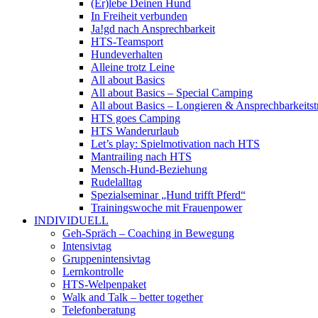
(Er)lebe Deinen Hund
In Freiheit verbunden
Ja!gd nach Ansprechbarkeit
HTS-Teamsport
Hundeverhalten
Alleine trotz Leine
All about Basics
All about Basics – Special Camping
All about Basics – Longieren & Ansprechbarkeitst
HTS goes Camping
HTS Wanderurlaub
Let’s play: Spielmotivation nach HTS
Mantrailing nach HTS
Mensch-Hund-Beziehung
Rudelalltag
Spezialseminar „Hund trifft Pferd“
Trainingswoche mit Frauenpower
INDIVIDUELL
Geh-Spräch – Coaching in Bewegung
Intensivtag
Gruppenintensivtag
Lernkontrolle
HTS-Welpenpaket
Walk and Talk – better together
Telefonberatung