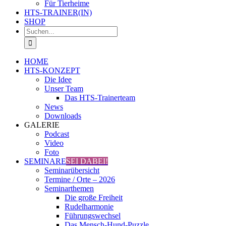
Für Tierheime
HTS-TRAINER(IN)
SHOP
Suche
nach:
HOME
HTS-KONZEPT
Die Idee
Unser Team
Das HTS-Trainerteam
News
Downloads
GALERIE
Podcast
Video
Foto
SEMINARE
SEI DABEI!
Seminarübersicht
Termine / Orte – 2026
Seminarthemen
Die große Freiheit
Rudelharmonie
Führungswechsel
Das Mensch-Hund-Puzzle