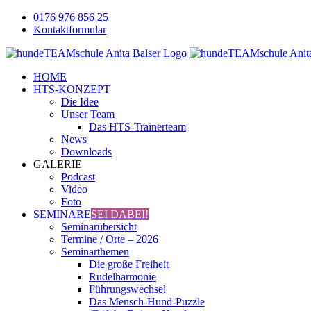
Zum
0176 976 856 25
Inhalt
Kontaktformular
springen
Facebook
YouTube
Instagram
HOME
HTS-KONZEPT
Die Idee
Unser Team
Das HTS-Trainerteam
News
Downloads
GALERIE
Podcast
Video
Foto
SEMINARE
SEI DABEI!
Seminarübersicht
Termine / Orte – 2026
Seminarthemen
Die große Freiheit
Rudelharmonie
Führungswechsel
Das Mensch-Hund-Puzzle