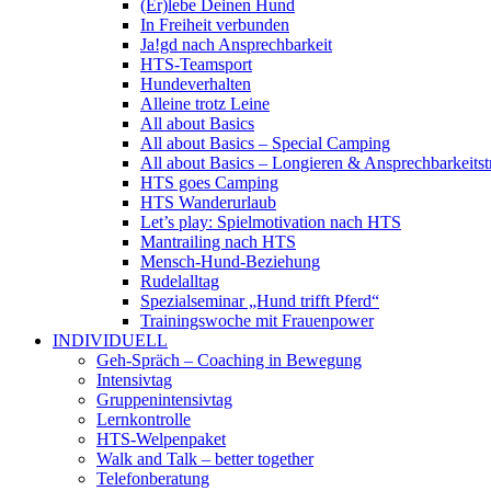
(Er)lebe Deinen Hund
In Freiheit verbunden
Ja!gd nach Ansprechbarkeit
HTS-Teamsport
Hundeverhalten
Alleine trotz Leine
All about Basics
All about Basics – Special Camping
All about Basics – Longieren & Ansprechbarkeitst
HTS goes Camping
HTS Wanderurlaub
Let’s play: Spielmotivation nach HTS
Mantrailing nach HTS
Mensch-Hund-Beziehung
Rudelalltag
Spezialseminar „Hund trifft Pferd“
Trainingswoche mit Frauenpower
INDIVIDUELL
Geh-Spräch – Coaching in Bewegung
Intensivtag
Gruppenintensivtag
Lernkontrolle
HTS-Welpenpaket
Walk and Talk – better together
Telefonberatung