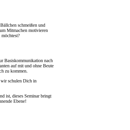
er Bällchen schmeißen und
t zum Mitmachen motivieren
n möchtest?
 zur Basiskommunikation nach
anten auf mit und ohne Beute
äch zu kommen.
wir schulen Dich in
d ist, dieses Seminar bringt
annende Ebene!