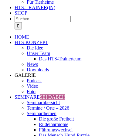
Für Tierheime
HTS-TRAINER(IN)
SHOP
Suche
nach:
HOME
HTS-KONZEPT
Die Idee
Unser Team
Das HTS-Trainerteam
News
Downloads
GALERIE
Podcast
Video
Foto
SEMINARE
SEI DABEI!
Seminarübersicht
Termine / Orte – 2026
Seminarthemen
Die große Freiheit
Rudelharmonie
Führungswechsel
Das Mensch-Hund-Puzzle