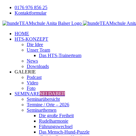
Zum
0176 976 856 25
Inhalt
Kontaktformular
springen
Facebook
YouTube
Instagram
HOME
HTS-KONZEPT
Die Idee
Unser Team
Das HTS-Trainerteam
News
Downloads
GALERIE
Podcast
Video
Foto
SEMINARE
SEI DABEI!
Seminarübersicht
Termine / Orte – 2026
Seminarthemen
Die große Freiheit
Rudelharmonie
Führungswechsel
Das Mensch-Hund-Puzzle