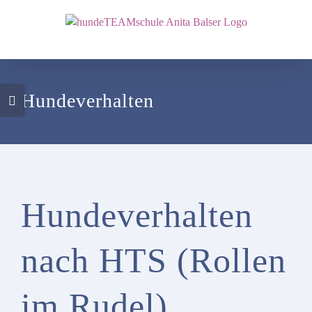
Zum
Inhalt
springen
Toggle
Hundeverhalten
Sliding
Bar
Area
Hundeverhalten
nach HTS (Rollen
im Rudel)