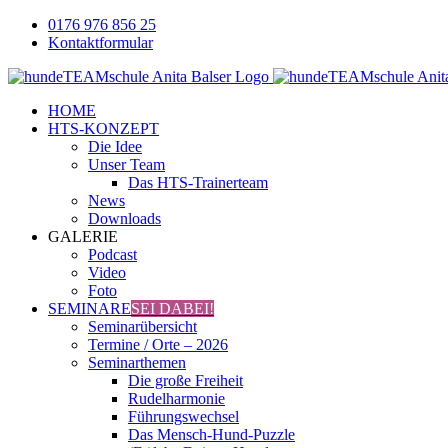
Zum
0176 976 856 25
Inhalt
Kontaktformular
springen
Facebook
YouTube
Instagram
HOME
HTS-KONZEPT
Die Idee
Unser Team
Das HTS-Trainerteam
News
Downloads
GALERIE
Podcast
Video
Foto
SEMINARE
SEI DABEI!
Seminarübersicht
Termine / Orte – 2026
Seminarthemen
Die große Freiheit
Rudelharmonie
Führungswechsel
Das Mensch-Hund-Puzzle