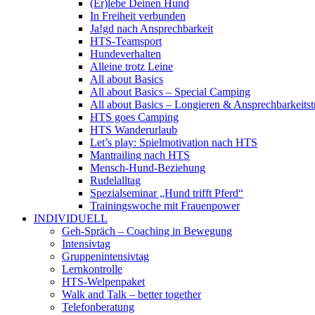
(Er)lebe Deinen Hund
In Freiheit verbunden
Ja!gd nach Ansprechbarkeit
HTS-Teamsport
Hundeverhalten
Alleine trotz Leine
All about Basics
All about Basics – Special Camping
All about Basics – Longieren & Ansprechbarkeitst
HTS goes Camping
HTS Wanderurlaub
Let’s play: Spielmotivation nach HTS
Mantrailing nach HTS
Mensch-Hund-Beziehung
Rudelalltag
Spezialseminar „Hund trifft Pferd“
Trainingswoche mit Frauenpower
INDIVIDUELL
Geh-Spräch – Coaching in Bewegung
Intensivtag
Gruppenintensivtag
Lernkontrolle
HTS-Welpenpaket
Walk and Talk – better together
Telefonberatung