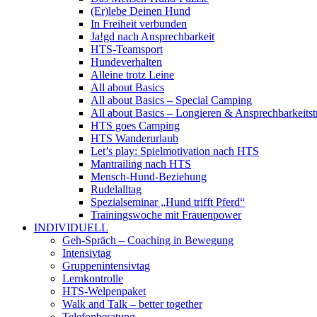
(Er)lebe Deinen Hund
In Freiheit verbunden
Ja!gd nach Ansprechbarkeit
HTS-Teamsport
Hundeverhalten
Alleine trotz Leine
All about Basics
All about Basics – Special Camping
All about Basics – Longieren & Ansprechbarkeitst
HTS goes Camping
HTS Wanderurlaub
Let’s play: Spielmotivation nach HTS
Mantrailing nach HTS
Mensch-Hund-Beziehung
Rudelalltag
Spezialseminar „Hund trifft Pferd“
Trainingswoche mit Frauenpower
INDIVIDUELL
Geh-Spräch – Coaching in Bewegung
Intensivtag
Gruppenintensivtag
Lernkontrolle
HTS-Welpenpaket
Walk and Talk – better together
Telefonberatung