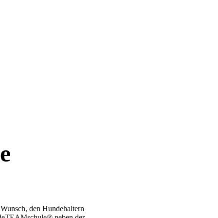
e
 Wunsch, den Hundehaltern
hundeTEAMschule® neben der