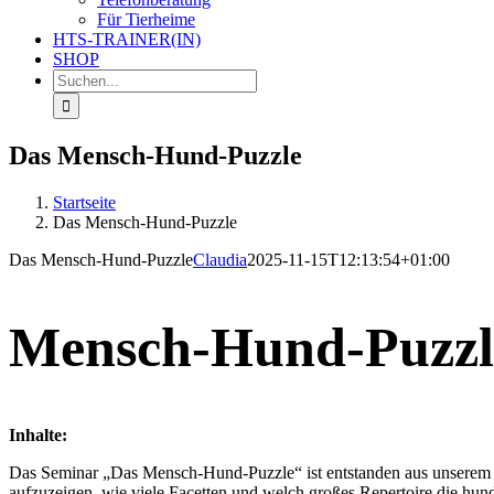
Für Tierheime
HTS-TRAINER(IN)
SHOP
Suche
nach:
Das Mensch-Hund-Puzzle
Startseite
Das Mensch-Hund-Puzzle
Das Mensch-Hund-Puzzle
Claudia
2025-11-15T12:13:54+01:00
Mensch-Hund-Puzzl
Inhalte:
Das Seminar „Das Mensch-Hund-Puzzle“ ist entstanden aus unserem
aufzuzeigen, wie viele Facetten und welch großes Repertoire die 