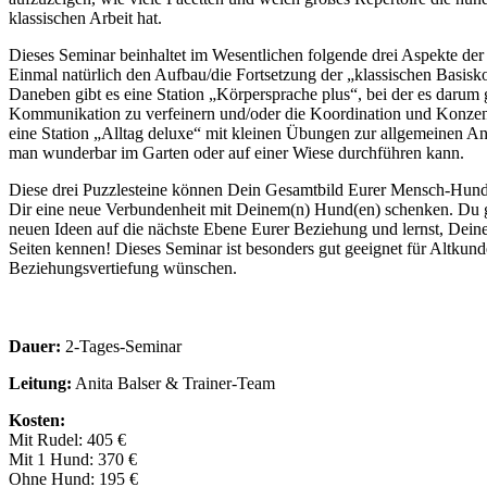
klassischen Arbeit hat.
Dieses Seminar beinhaltet im Wesentlichen folgende drei Aspekte d
Einmal natürlich den Aufbau/die Fortsetzung der „klassischen Basis
Daneben gibt es eine Station „Körpersprache plus“, bei der es darum 
Kommunikation zu verfeinern und/oder die Koordination und Konzentr
eine Station „Alltag deluxe“ mit kleinen Übungen zur allgemeinen An
man wunderbar im Garten oder auf einer Wiese durchführen kann.
Diese drei Puzzlesteine können Dein Gesamtbild Eurer Mensch-Hun
Dir eine neue Verbundenheit mit Deinem(n) Hund(en) schenken. Du
neuen Ideen auf die nächste Ebene Eurer Beziehung und lernst, Dei
Seiten kennen! Dieses Seminar ist besonders gut geeignet für Altkunde
Beziehungsvertiefung wünschen.
Dauer:
2-Tages-Seminar
Leitung:
Anita Balser & Trainer-Team
Kosten:
Mit Rudel: 405 €
Mit 1 Hund: 370 €
Ohne Hund: 195 €