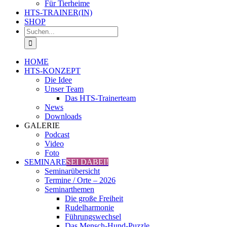
Für Tierheime
HTS-TRAINER(IN)
SHOP
Suche
nach:
HOME
HTS-KONZEPT
Die Idee
Unser Team
Das HTS-Trainerteam
News
Downloads
GALERIE
Podcast
Video
Foto
SEMINARE
SEI DABEI!
Seminarübersicht
Termine / Orte – 2026
Seminarthemen
Die große Freiheit
Rudelharmonie
Führungswechsel
Das Mensch-Hund-Puzzle