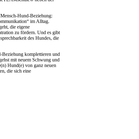
er Mensch-Hund-Beziehung:
kommunikation“ im Alltag.
geht, die eigene
ation zu fördern. Und es gibt
sprechbarkeit des Hundes, die
d-Beziehung komplettieren und
 gehst mit neuem Schwung und
ne(n) Hund(e) von ganz neuen
n, die sich eine