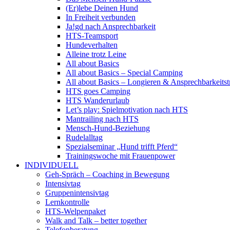
(Er)lebe Deinen Hund
In Freiheit verbunden
Ja!gd nach Ansprechbarkeit
HTS-Teamsport
Hundeverhalten
Alleine trotz Leine
All about Basics
All about Basics – Special Camping
All about Basics – Longieren & Ansprechbarkeitst
HTS goes Camping
HTS Wanderurlaub
Let’s play: Spielmotivation nach HTS
Mantrailing nach HTS
Mensch-Hund-Beziehung
Rudelalltag
Spezialseminar „Hund trifft Pferd“
Trainingswoche mit Frauenpower
INDIVIDUELL
Geh-Spräch – Coaching in Bewegung
Intensivtag
Gruppenintensivtag
Lernkontrolle
HTS-Welpenpaket
Walk and Talk – better together
Telefonberatung