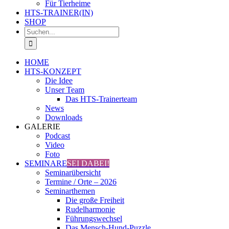
Für Tierheime
HTS-TRAINER(IN)
SHOP
Suche
nach:
HOME
HTS-KONZEPT
Die Idee
Unser Team
Das HTS-Trainerteam
News
Downloads
GALERIE
Podcast
Video
Foto
SEMINARE
SEI DABEI!
Seminarübersicht
Termine / Orte – 2026
Seminarthemen
Die große Freiheit
Rudelharmonie
Führungswechsel
Das Mensch-Hund-Puzzle