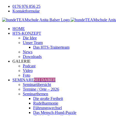
Zum
0176 976 856 25
Inhalt
Kontaktformular
springen
Facebook
YouTube
Instagram
HOME
HTS-KONZEPT
Die Idee
Unser Team
Das HTS-Trainerteam
News
Downloads
GALERIE
Podcast
Video
Foto
SEMINARE
SEI DABEI!
Seminarübersicht
Termine / Orte – 2026
Seminarthemen
Die große Freiheit
Rudelharmonie
Führungswechsel
Das Mensch-Hund-Puzzle