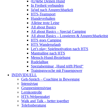
(Er)lebe Deinen Hund
In Freiheit verbunden
Ja!gd nach Ansprechbarkeit
HTS-Teamsport
Hundeverhalten
Alleine trotz Leine
All about Basics
All about Basics – Special Camping
All about Basics – Longieren & Ansprechbarkeitst
HTS goes Camping
HTS Wanderurlaub
Let’s play: Spielmotivation nach HTS
Mantrailing nach HTS
Mensch-Hund-Beziehung
Rudelalltag
Spezialseminar „Hund trifft Pferd“
Trainingswoche mit Frauenpower
INDIVIDUELL
Geh-Spräch – Coaching in Bewegung
Intensivtag
Gruppenintensivtag
Lernkontrolle
HTS-Welpenpaket
Walk and Talk – better together
Telefonberatung