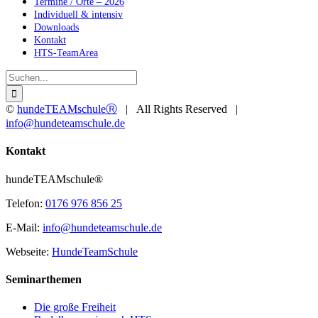
Termine / Orte – 2026
Individuell & intensiv
Downloads
Kontakt
HTS-TeamArea
Suche
nach:
©
hundeTEAMschuleⓇ
| All Rights Reserved |
info@hundeteamschule.de
Facebook
YouTube
Instagram
Toggle
Kontakt
Sliding
Bar
hundeTEAMschule®
Area
Telefon:
0176 976 856 25
E-Mail:
info@hundeteamschule.de
Webseite:
HundeTeamSchule
Seminarthemen
Die große Freiheit