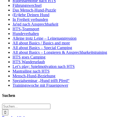
Rudelharmonie nach HTS
Führungswechsel
Das Mensch-Hund-Puzzle
(Er)lebe Deinen Hund
In Freiheit verbunden
Ja!gd nach Ansprechbarkeit
HTS-Teamsport
Hundeverhalten
Alleine trotz Leine – Leinenaggression
All about Basics / Basics and more
All about Basics – Special Camping
All about Basics – Longieren & Ansprechbarkeitstraining
HTS goes Camping
HTS Wanderurlaub
Let’s play: Spielmotivation nach HTS
Mantrailing nach HTS
Mensch-Hund-Beziehung
Spezialseminar „Hund trifft Pferd“
Trainingswoche mit Frauenpower
Suchen
Suche
nach: