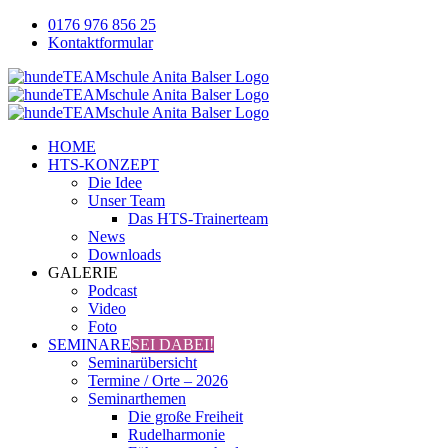
Zum
0176 976 856 25
Inhalt
Kontaktformular
springen
Facebook
YouTube
Instagram
HOME
HTS-KONZEPT
Die Idee
Unser Team
Das HTS-Trainerteam
News
Downloads
GALERIE
Podcast
Video
Foto
SEMINARE
SEI DABEI!
Seminarübersicht
Termine / Orte – 2026
Seminarthemen
Die große Freiheit
Rudelharmonie