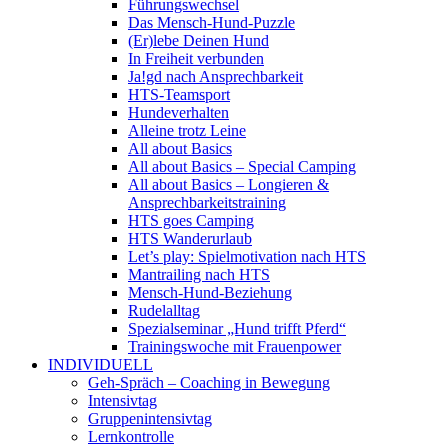
Führungswechsel
Das Mensch-Hund-Puzzle
(Er)lebe Deinen Hund
In Freiheit verbunden
Ja!gd nach Ansprechbarkeit
HTS-Teamsport
Hundeverhalten
Alleine trotz Leine
All about Basics
All about Basics – Special Camping
All about Basics – Longieren &
Ansprechbarkeitstraining
HTS goes Camping
HTS Wanderurlaub
Let’s play: Spielmotivation nach HTS
Mantrailing nach HTS
Mensch-Hund-Beziehung
Rudelalltag
Spezialseminar „Hund trifft Pferd“
Trainingswoche mit Frauenpower
INDIVIDUELL
Geh-Spräch – Coaching in Bewegung
Intensivtag
Gruppenintensivtag
Lernkontrolle