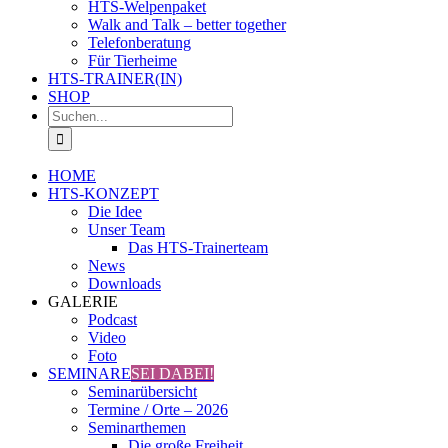
HTS-Welpenpaket
Walk and Talk – better together
Telefonberatung
Für Tierheime
HTS-TRAINER(IN)
SHOP
Suche
nach:
HOME
HTS-KONZEPT
Die Idee
Unser Team
Das HTS-Trainerteam
News
Downloads
GALERIE
Podcast
Video
Foto
SEMINARE
SEI DABEI!
Seminarübersicht
Termine / Orte – 2026
Seminarthemen
Die große Freiheit