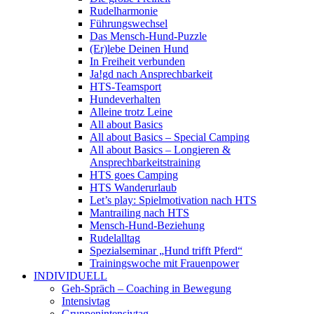
Rudelharmonie
Führungswechsel
Das Mensch-Hund-Puzzle
(Er)lebe Deinen Hund
In Freiheit verbunden
Ja!gd nach Ansprechbarkeit
HTS-Teamsport
Hundeverhalten
Alleine trotz Leine
All about Basics
All about Basics – Special Camping
All about Basics – Longieren &
Ansprechbarkeitstraining
HTS goes Camping
HTS Wanderurlaub
Let’s play: Spielmotivation nach HTS
Mantrailing nach HTS
Mensch-Hund-Beziehung
Rudelalltag
Spezialseminar „Hund trifft Pferd“
Trainingswoche mit Frauenpower
INDIVIDUELL
Geh-Spräch – Coaching in Bewegung
Intensivtag
Gruppenintensivtag