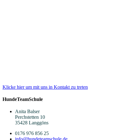
Wir helfen Dir auch ganz individuell
Wir beraten Dich gerne, welches unserer
Angebote für Dich und Deine(n) Hund(e)
individuell am sinnvollsten und effektivsten
ist.
Klicke hier um mit uns in Kontakt zu treten
HundeTeamSchule
Anita Balser
Perchstetten 10
35428 Langgöns
0176 976 856 25
info@hundeteamschule.de