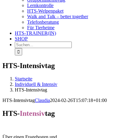
Lernkontrolle
HTS-Welpenpaket
Walk and Talk – better together
Telefonberatung
Für Tierheime
HTS-TRAINER(IN)
SHOP
Suche
nach:
HTS-Intensivtag
Startseite
Individuell & Intensiv
HTS-Intensivtag
HTS-Intensivtag
Claudia
2024-02-26T15:07:18+01:00
HTS-
Intensiv
tag
Über einen Fragebogen und