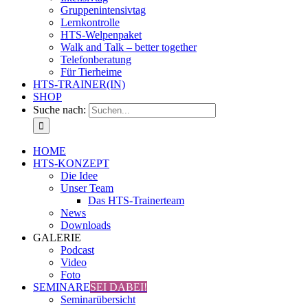
Gruppenintensivtag
Lernkontrolle
HTS-Welpenpaket
Walk and Talk – better together
Telefonberatung
Für Tierheime
HTS-TRAINER(IN)
SHOP
Suche nach:
HOME
HTS-KONZEPT
Die Idee
Unser Team
Das HTS-Trainerteam
News
Downloads
GALERIE
Podcast
Video
Foto
SEMINARE
SEI DABEI!
Seminarübersicht