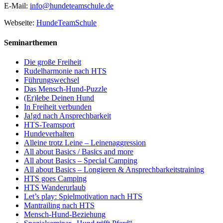
E-Mail:
info@hundeteamschule.de
Webseite:
HundeTeamSchule
Seminarthemen
Die große Freiheit
Rudelharmonie nach HTS
Führungswechsel
Das Mensch-Hund-Puzzle
(Er)lebe Deinen Hund
In Freiheit verbunden
Ja!gd nach Ansprechbarkeit
HTS-Teamsport
Hundeverhalten
Alleine trotz Leine – Leinenaggression
All about Basics / Basics and more
All about Basics – Special Camping
All about Basics – Longieren & Ansprechbarkeitstraining
HTS goes Camping
HTS Wanderurlaub
Let’s play: Spielmotivation nach HTS
Mantrailing nach HTS
Mensch-Hund-Beziehung