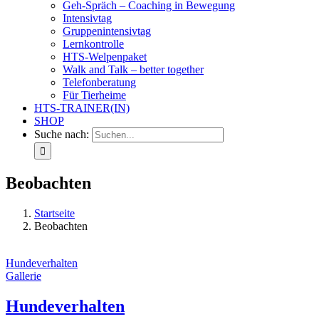
Geh-Spräch – Coaching in Bewegung
Intensivtag
Gruppenintensivtag
Lernkontrolle
HTS-Welpenpaket
Walk and Talk – better together
Telefonberatung
Für Tierheime
HTS-TRAINER(IN)
SHOP
Suche nach:
Beobachten
Startseite
Beobachten
Hundeverhalten
Gallerie
Hundeverhalten