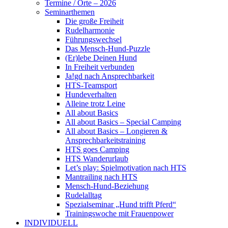
Termine / Orte – 2026
Seminarthemen
Die große Freiheit
Rudelharmonie
Führungswechsel
Das Mensch-Hund-Puzzle
(Er)lebe Deinen Hund
In Freiheit verbunden
Ja!gd nach Ansprechbarkeit
HTS-Teamsport
Hundeverhalten
Alleine trotz Leine
All about Basics
All about Basics – Special Camping
All about Basics – Longieren &
Ansprechbarkeitstraining
HTS goes Camping
HTS Wanderurlaub
Let’s play: Spielmotivation nach HTS
Mantrailing nach HTS
Mensch-Hund-Beziehung
Rudelalltag
Spezialseminar „Hund trifft Pferd“
Trainingswoche mit Frauenpower
INDIVIDUELL