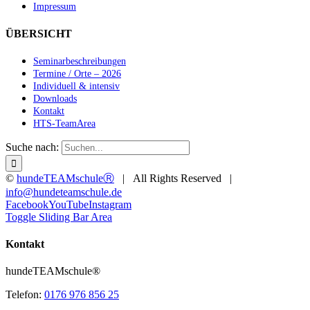
Impressum
ÜBERSICHT
Seminarbeschreibungen
Termine / Orte – 2026
Individuell & intensiv
Downloads
Kontakt
HTS-TeamArea
Suche nach:
©
hundeTEAMschuleⓇ
| All Rights Reserved |
info@hundeteamschule.de
Facebook
YouTube
Instagram
Toggle Sliding Bar Area
Kontakt
hundeTEAMschule®
Telefon:
0176 976 856 25