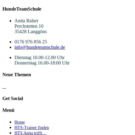
HundeTeamSchule
Anita Balser
Perchstetten 10
35428 Langgöns
0176 976 856 25
info@hundeteamschule.de
Dienstag 10.00-12.00 Uhr
Donnerstag 16.00-18:00 Uhr
Neue Themen
Get Social
Menü
Home
HTS-Trainer finden
HTS Anita trifft…