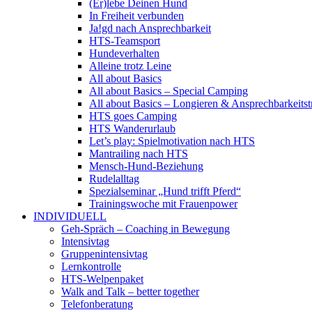
(Er)lebe Deinen Hund
In Freiheit verbunden
Ja!gd nach Ansprechbarkeit
HTS-Teamsport
Hundeverhalten
Alleine trotz Leine
All about Basics
All about Basics – Special Camping
All about Basics – Longieren & Ansprechbarkeitst
HTS goes Camping
HTS Wanderurlaub
Let’s play: Spielmotivation nach HTS
Mantrailing nach HTS
Mensch-Hund-Beziehung
Rudelalltag
Spezialseminar „Hund trifft Pferd“
Trainingswoche mit Frauenpower
INDIVIDUELL
Geh-Spräch – Coaching in Bewegung
Intensivtag
Gruppenintensivtag
Lernkontrolle
HTS-Welpenpaket
Walk and Talk – better together
Telefonberatung