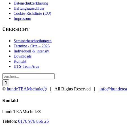
Datenschutzerklärung
Haftungsausschluss
Cookie-Richtlinie (EU)
Impressum
ÜBERSICHT
Seminarbeschreibungen
Termine / Orte – 2026
Individuell & intensiv
Downloads
Kontakt
HTS-TeamArea
Suche
nach:
©
hundeTEAMschuleⓇ
| All Rights Reserved |
info@hundetea
Facebook
YouTube
Instagram
Toggle
Kontakt
Sliding
Bar
hundeTEAMschule®
Area
Telefon:
0176 976 856 25