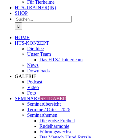
Für Tierheime
HTS-TRAINER(IN)
SHOP
Suche
nach:
HOME
HTS-KONZEPT
Die Idee
Unser Team
Das HTS-Trainerteam
News
Downloads
GALERIE
Podcast
Video
Foto
SEMINARE
SEI DABEI!
Seminarübersicht
Termine / Orte – 2026
Seminarthemen
Die große Freiheit
Rudelharmonie
Führungswechsel
Das Mensch-Hund-Puzzle