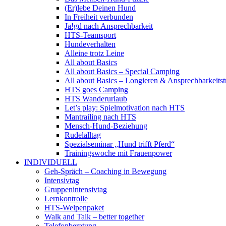
(Er)lebe Deinen Hund
In Freiheit verbunden
Ja!gd nach Ansprechbarkeit
HTS-Teamsport
Hundeverhalten
Alleine trotz Leine
All about Basics
All about Basics – Special Camping
All about Basics – Longieren & Ansprechbarkeitst
HTS goes Camping
HTS Wanderurlaub
Let’s play: Spielmotivation nach HTS
Mantrailing nach HTS
Mensch-Hund-Beziehung
Rudelalltag
Spezialseminar „Hund trifft Pferd“
Trainingswoche mit Frauenpower
INDIVIDUELL
Geh-Spräch – Coaching in Bewegung
Intensivtag
Gruppenintensivtag
Lernkontrolle
HTS-Welpenpaket
Walk and Talk – better together
Telefonberatung