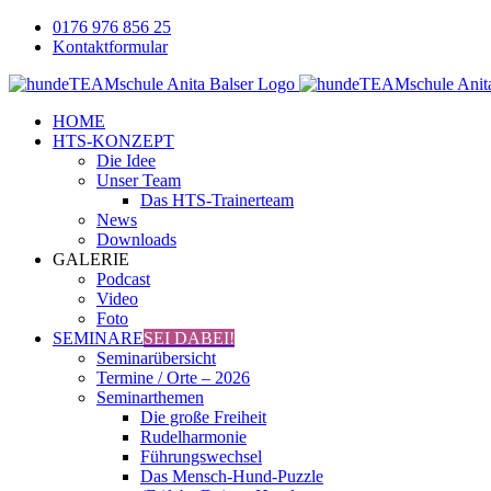
Zum
0176 976 856 25
Inhalt
Kontaktformular
springen
Facebook
YouTube
Instagram
HOME
HTS-KONZEPT
Die Idee
Unser Team
Das HTS-Trainerteam
News
Downloads
GALERIE
Podcast
Video
Foto
SEMINARE
SEI DABEI!
Seminarübersicht
Termine / Orte – 2026
Seminarthemen
Die große Freiheit
Rudelharmonie
Führungswechsel
Das Mensch-Hund-Puzzle