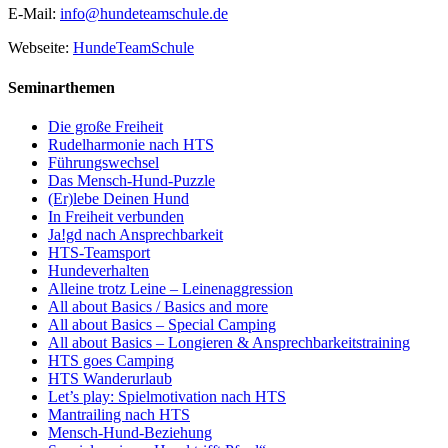
E-Mail:
info@hundeteamschule.de
Webseite:
HundeTeamSchule
Seminarthemen
Die große Freiheit
Rudelharmonie nach HTS
Führungswechsel
Das Mensch-Hund-Puzzle
(Er)lebe Deinen Hund
In Freiheit verbunden
Ja!gd nach Ansprechbarkeit
HTS-Teamsport
Hundeverhalten
Alleine trotz Leine – Leinenaggression
All about Basics / Basics and more
All about Basics – Special Camping
All about Basics – Longieren & Ansprechbarkeitstraining
HTS goes Camping
HTS Wanderurlaub
Let’s play: Spielmotivation nach HTS
Mantrailing nach HTS
Mensch-Hund-Beziehung