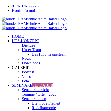
Zum
0176 976 856 25
Inhalt
Kontaktformular
springen
Facebook
YouTube
Instagram
HOME
HTS-KONZEPT
Die Idee
Unser Team
Das HTS-Trainerteam
News
Downloads
GALERIE
Podcast
Video
Foto
SEMINARE
SEI DABEI!
Seminarübersicht
Termine / Orte – 2026
Seminarthemen
Die große Freiheit
Rudelharmonie