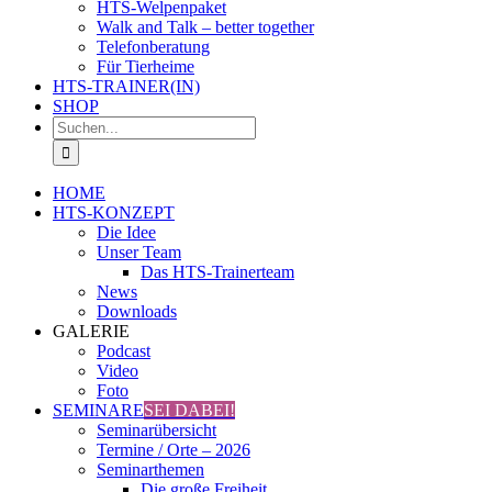
HTS-Welpenpaket
Walk and Talk – better together
Telefonberatung
Für Tierheime
HTS-TRAINER(IN)
SHOP
Suche
nach:
HOME
HTS-KONZEPT
Die Idee
Unser Team
Das HTS-Trainerteam
News
Downloads
GALERIE
Podcast
Video
Foto
SEMINARE
SEI DABEI!
Seminarübersicht
Termine / Orte – 2026
Seminarthemen
Die große Freiheit