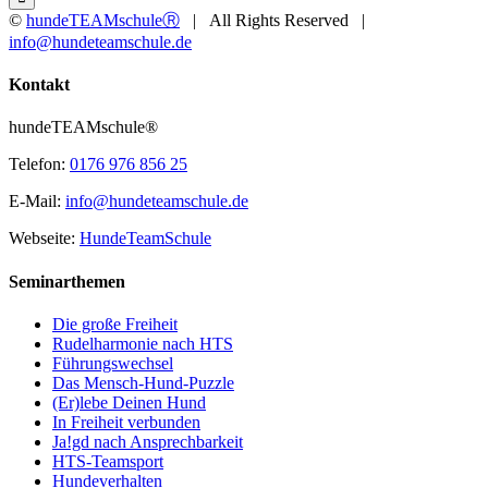
©
hundeTEAMschuleⓇ
| All Rights Reserved |
info@hundeteamschule.de
Facebook
YouTube
Instagram
Toggle
Kontakt
Sliding
Bar
hundeTEAMschule®
Area
Telefon:
0176 976 856 25
E-Mail:
info@hundeteamschule.de
Webseite:
HundeTeamSchule
Seminarthemen
Die große Freiheit
Rudelharmonie nach HTS
Führungswechsel
Das Mensch-Hund-Puzzle
(Er)lebe Deinen Hund
In Freiheit verbunden
Ja!gd nach Ansprechbarkeit
HTS-Teamsport
Hundeverhalten