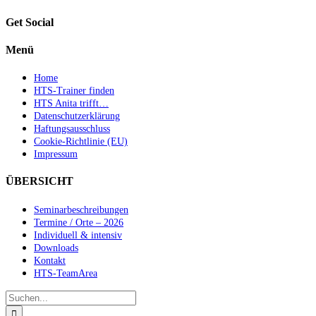
Get Social
Menü
Home
HTS-Trainer finden
HTS Anita trifft…
Datenschutzerklärung
Haftungsausschluss
Cookie-Richtlinie (EU)
Impressum
ÜBERSICHT
Seminarbeschreibungen
Termine / Orte – 2026
Individuell & intensiv
Downloads
Kontakt
HTS-TeamArea
Suche
nach: