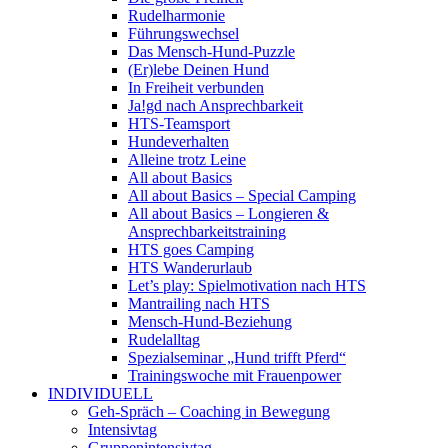
Rudelharmonie
Führungswechsel
Das Mensch-Hund-Puzzle
(Er)lebe Deinen Hund
In Freiheit verbunden
Ja!gd nach Ansprechbarkeit
HTS-Teamsport
Hundeverhalten
Alleine trotz Leine
All about Basics
All about Basics – Special Camping
All about Basics – Longieren &
Ansprechbarkeitstraining
HTS goes Camping
HTS Wanderurlaub
Let’s play: Spielmotivation nach HTS
Mantrailing nach HTS
Mensch-Hund-Beziehung
Rudelalltag
Spezialseminar „Hund trifft Pferd“
Trainingswoche mit Frauenpower
INDIVIDUELL
Geh-Spräch – Coaching in Bewegung
Intensivtag
Gruppenintensivtag