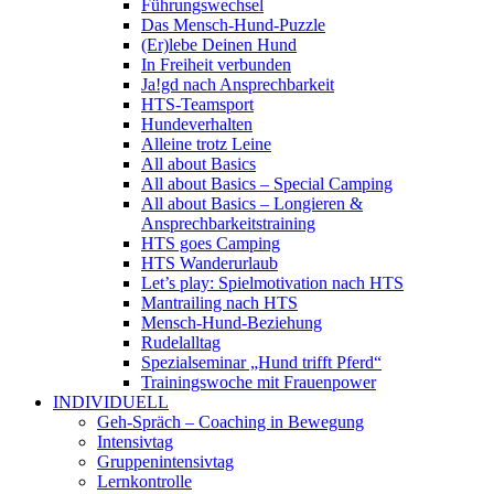
Führungswechsel
Das Mensch-Hund-Puzzle
(Er)lebe Deinen Hund
In Freiheit verbunden
Ja!gd nach Ansprechbarkeit
HTS-Teamsport
Hundeverhalten
Alleine trotz Leine
All about Basics
All about Basics – Special Camping
All about Basics – Longieren &
Ansprechbarkeitstraining
HTS goes Camping
HTS Wanderurlaub
Let’s play: Spielmotivation nach HTS
Mantrailing nach HTS
Mensch-Hund-Beziehung
Rudelalltag
Spezialseminar „Hund trifft Pferd“
Trainingswoche mit Frauenpower
INDIVIDUELL
Geh-Spräch – Coaching in Bewegung
Intensivtag
Gruppenintensivtag
Lernkontrolle