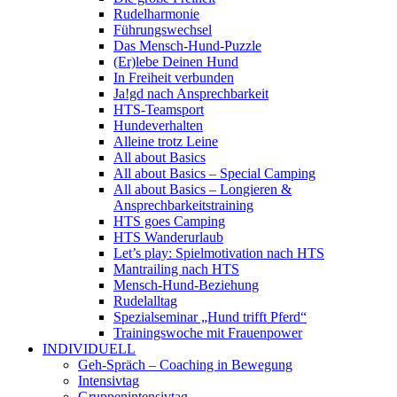
Rudelharmonie
Führungswechsel
Das Mensch-Hund-Puzzle
(Er)lebe Deinen Hund
In Freiheit verbunden
Ja!gd nach Ansprechbarkeit
HTS-Teamsport
Hundeverhalten
Alleine trotz Leine
All about Basics
All about Basics – Special Camping
All about Basics – Longieren &
Ansprechbarkeitstraining
HTS goes Camping
HTS Wanderurlaub
Let’s play: Spielmotivation nach HTS
Mantrailing nach HTS
Mensch-Hund-Beziehung
Rudelalltag
Spezialseminar „Hund trifft Pferd“
Trainingswoche mit Frauenpower
INDIVIDUELL
Geh-Spräch – Coaching in Bewegung
Intensivtag
Gruppenintensivtag