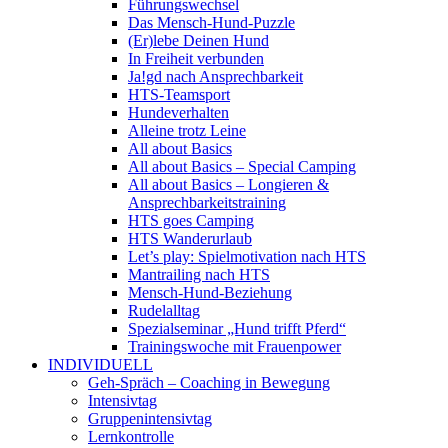
Führungswechsel
Das Mensch-Hund-Puzzle
(Er)lebe Deinen Hund
In Freiheit verbunden
Ja!gd nach Ansprechbarkeit
HTS-Teamsport
Hundeverhalten
Alleine trotz Leine
All about Basics
All about Basics – Special Camping
All about Basics – Longieren &
Ansprechbarkeitstraining
HTS goes Camping
HTS Wanderurlaub
Let’s play: Spielmotivation nach HTS
Mantrailing nach HTS
Mensch-Hund-Beziehung
Rudelalltag
Spezialseminar „Hund trifft Pferd“
Trainingswoche mit Frauenpower
INDIVIDUELL
Geh-Spräch – Coaching in Bewegung
Intensivtag
Gruppenintensivtag
Lernkontrolle