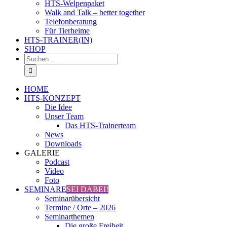
HTS-Welpenpaket
Walk and Talk – better together
Telefonberatung
Für Tierheime
HTS-TRAINER(IN)
SHOP
Suche
nach:
HOME
HTS-KONZEPT
Die Idee
Unser Team
Das HTS-Trainerteam
News
Downloads
GALERIE
Podcast
Video
Foto
SEMINARE
SEI DABEI!
Seminarübersicht
Termine / Orte – 2026
Seminarthemen
Die große Freiheit