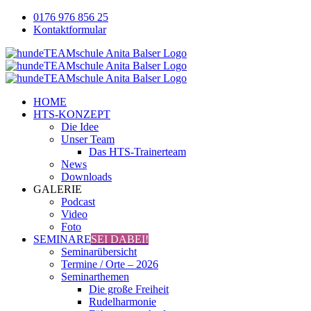
Zum
0176 976 856 25
Inhalt
Kontaktformular
springen
Facebook
YouTube
Instagram
HOME
HTS-KONZEPT
Die Idee
Unser Team
Das HTS-Trainerteam
News
Downloads
GALERIE
Podcast
Video
Foto
SEMINARE
SEI DABEI!
Seminarübersicht
Termine / Orte – 2026
Seminarthemen
Die große Freiheit
Rudelharmonie