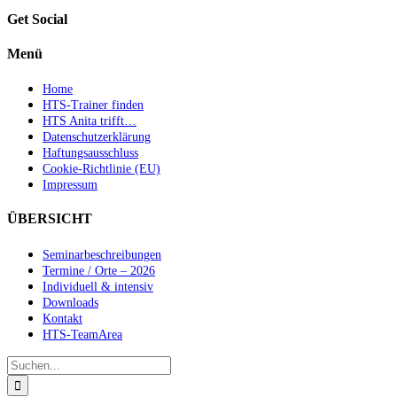
Get Social
Menü
Home
HTS-Trainer finden
HTS Anita trifft…
Datenschutzerklärung
Haftungsausschluss
Cookie-Richtlinie (EU)
Impressum
ÜBERSICHT
Seminarbeschreibungen
Termine / Orte – 2026
Individuell & intensiv
Downloads
Kontakt
HTS-TeamArea
Suche
nach: