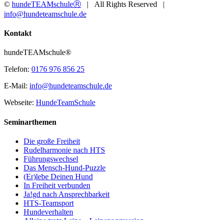
©
hundeTEAMschuleⓇ
| All Rights Reserved |
info@hundeteamschule.de
Facebook
YouTube
Instagram
Toggle
Kontakt
Sliding
Bar
hundeTEAMschule®
Area
Telefon:
0176 976 856 25
E-Mail:
info@hundeteamschule.de
Webseite:
HundeTeamSchule
Seminarthemen
Die große Freiheit
Rudelharmonie nach HTS
Führungswechsel
Das Mensch-Hund-Puzzle
(Er)lebe Deinen Hund
In Freiheit verbunden
Ja!gd nach Ansprechbarkeit
HTS-Teamsport
Hundeverhalten