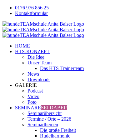
Zum
0176 976 856 25
Inhalt
Kontaktformular
springen
Facebook
YouTube
Instagram
HOME
HTS-KONZEPT
Die Idee
Unser Team
Das HTS-Trainerteam
News
Downloads
GALERIE
Podcast
Video
Foto
SEMINARE
SEI DABEI!
Seminarübersicht
Termine / Orte – 2026
Seminarthemen
Die große Freiheit
Rudelharmonie