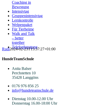
Coaching in
Bewegung
Intensivtag
Gruppenintensivtag
Lernkontrolle
Welpenpaket
Für Tierheime
Walk and Talk
– better
together
Telefonberatung
Rudi
2024-02-23T15:37:27+01:00
HundeTeamSchule
Anita Balser
Perchstetten 10
35428 Langgöns
0176 976 856 25
info@hundeteamschule.de
Dienstag 10.00-12.00 Uhr
Donnerstag 16.00-18:00 Uhr