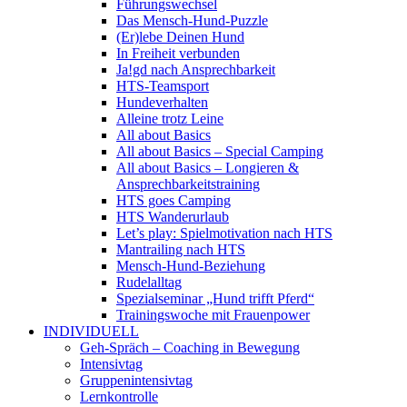
Führungswechsel
Das Mensch-Hund-Puzzle
(Er)lebe Deinen Hund
In Freiheit verbunden
Ja!gd nach Ansprechbarkeit
HTS-Teamsport
Hundeverhalten
Alleine trotz Leine
All about Basics
All about Basics – Special Camping
All about Basics – Longieren &
Ansprechbarkeitstraining
HTS goes Camping
HTS Wanderurlaub
Let’s play: Spielmotivation nach HTS
Mantrailing nach HTS
Mensch-Hund-Beziehung
Rudelalltag
Spezialseminar „Hund trifft Pferd“
Trainingswoche mit Frauenpower
INDIVIDUELL
Geh-Spräch – Coaching in Bewegung
Intensivtag
Gruppenintensivtag
Lernkontrolle