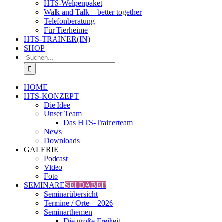
HTS-Welpenpaket
Walk and Talk – better together
Telefonberatung
Für Tierheime
HTS-TRAINER(IN)
SHOP
Suche
nach:
HOME
HTS-KONZEPT
Die Idee
Unser Team
Das HTS-Trainerteam
News
Downloads
GALERIE
Podcast
Video
Foto
SEMINARE
SEI DABEI!
Seminarübersicht
Termine / Orte – 2026
Seminarthemen
Die große Freiheit