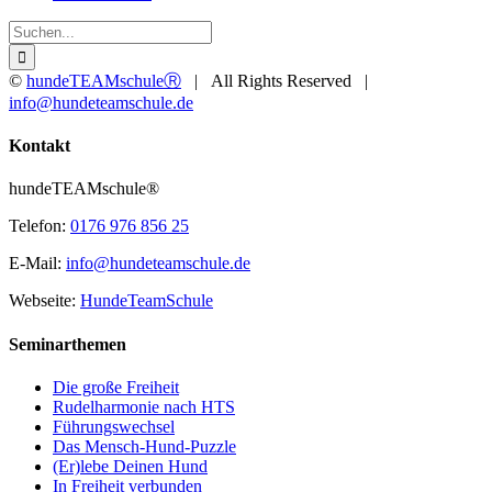
Suche
nach:
©
hundeTEAMschuleⓇ
| All Rights Reserved |
info@hundeteamschule.de
Facebook
YouTube
Instagram
Toggle
Kontakt
Sliding
Bar
hundeTEAMschule®
Area
Telefon:
0176 976 856 25
E-Mail:
info@hundeteamschule.de
Webseite:
HundeTeamSchule
Seminarthemen
Die große Freiheit
Rudelharmonie nach HTS
Führungswechsel
Das Mensch-Hund-Puzzle
(Er)lebe Deinen Hund
In Freiheit verbunden