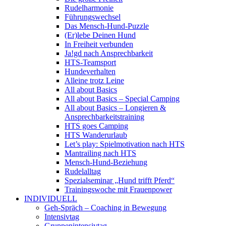
Rudelharmonie
Führungswechsel
Das Mensch-Hund-Puzzle
(Er)lebe Deinen Hund
In Freiheit verbunden
Ja!gd nach Ansprechbarkeit
HTS-Teamsport
Hundeverhalten
Alleine trotz Leine
All about Basics
All about Basics – Special Camping
All about Basics – Longieren &
Ansprechbarkeitstraining
HTS goes Camping
HTS Wanderurlaub
Let’s play: Spielmotivation nach HTS
Mantrailing nach HTS
Mensch-Hund-Beziehung
Rudelalltag
Spezialseminar „Hund trifft Pferd“
Trainingswoche mit Frauenpower
INDIVIDUELL
Geh-Spräch – Coaching in Bewegung
Intensivtag
Gruppenintensivtag