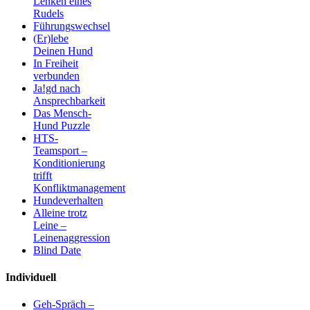
Lenken eines
Rudels
Führungswechsel
(Er)lebe
Deinen Hund
In Freiheit
verbunden
Ja!gd nach
Ansprechbarkeit
Das Mensch-
Hund Puzzle
HTS-
Teamsport –
Konditionierung
trifft
Konfliktmanagement
Hundeverhalten
Alleine trotz
Leine –
Leinenaggression
Blind Date
Individuell
Geh-Spräch –