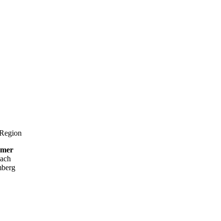
 Region
hmer
bach
mberg