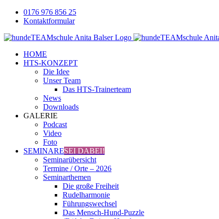
Zum
0176 976 856 25
Inhalt
Kontaktformular
springen
Facebook
YouTube
Instagram
HOME
HTS-KONZEPT
Die Idee
Unser Team
Das HTS-Trainerteam
News
Downloads
GALERIE
Podcast
Video
Foto
SEMINARE
SEI DABEI!
Seminarübersicht
Termine / Orte – 2026
Seminarthemen
Die große Freiheit
Rudelharmonie
Führungswechsel
Das Mensch-Hund-Puzzle