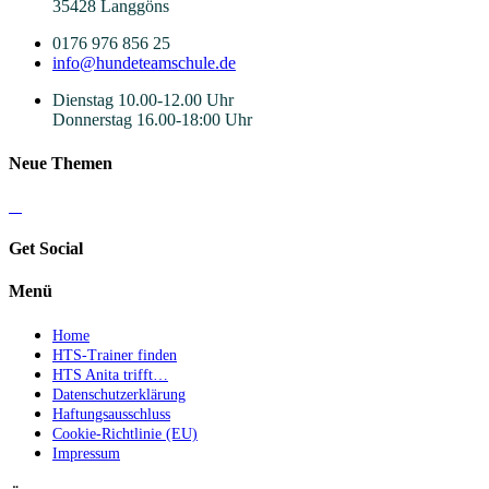
35428 Langgöns
0176 976 856 25
info@hundeteamschule.de
Dienstag 10.00-12.00 Uhr
Donnerstag 16.00-18:00 Uhr
Neue Themen
Get Social
Menü
Home
HTS-Trainer finden
HTS Anita trifft…
Datenschutzerklärung
Haftungsausschluss
Cookie-Richtlinie (EU)
Impressum