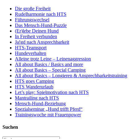
Die große Freiheit
Rudelharmonie nach HTS
Führungswechsel
Das Mensch-Hund-Puzzle
(Er)lebe Deinen Hund
In Freiheit verbunden
Ja!gd nach Ansprechbarkeit
HTS-Teamsport
Hundeverhalten
Alleine trotz Leine – Leinenaggression
All about Basics / Basics and more
All about Basics – Special Camping
All about Basics – Longieren & Ansprechbarkeitstraining
HTS goes Camping
HTS Wanderurlaub
Let’s play: Spielmotivation nach HTS
Mantrailing nach HTS
Mensch-Hund-Beziehung
Spezialseminar „Hund trifft Pferd“
Trainingswoche mit Frauenpower
Suchen
Suche