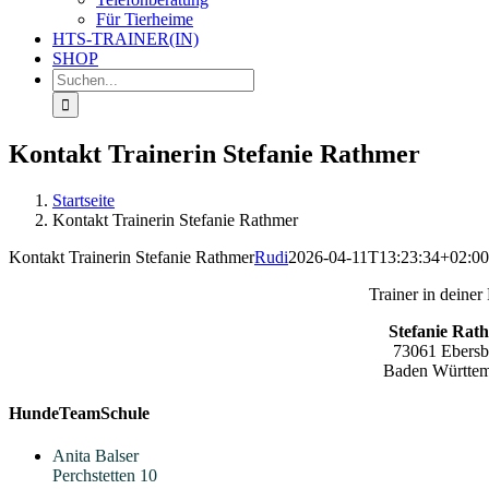
Für Tierheime
HTS-TRAINER(IN)
SHOP
Suche
nach:
Kontakt Trainerin Stefanie Rathmer
Startseite
Kontakt Trainerin Stefanie Rathmer
Kontakt Trainerin Stefanie Rathmer
Rudi
2026-04-11T13:23:34+02:00
Trainer in deiner
Stefanie Rat
73061 Ebers
Baden Württe
HundeTeamSchule
Anita Balser
Perchstetten 10