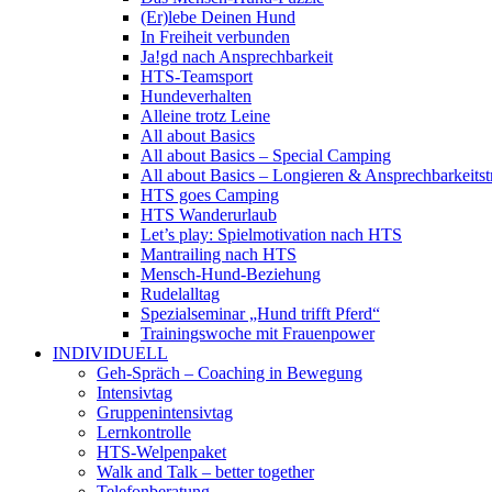
(Er)lebe Deinen Hund
In Freiheit verbunden
Ja!gd nach Ansprechbarkeit
HTS-Teamsport
Hundeverhalten
Alleine trotz Leine
All about Basics
All about Basics – Special Camping
All about Basics – Longieren & Ansprechbarkeitst
HTS goes Camping
HTS Wanderurlaub
Let’s play: Spielmotivation nach HTS
Mantrailing nach HTS
Mensch-Hund-Beziehung
Rudelalltag
Spezialseminar „Hund trifft Pferd“
Trainingswoche mit Frauenpower
INDIVIDUELL
Geh-Spräch – Coaching in Bewegung
Intensivtag
Gruppenintensivtag
Lernkontrolle
HTS-Welpenpaket
Walk and Talk – better together
Telefonberatung