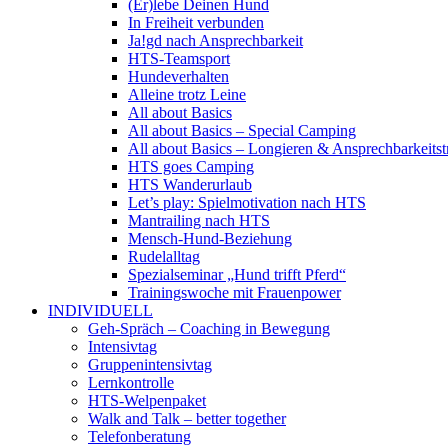
(Er)lebe Deinen Hund
In Freiheit verbunden
Ja!gd nach Ansprechbarkeit
HTS-Teamsport
Hundeverhalten
Alleine trotz Leine
All about Basics
All about Basics – Special Camping
All about Basics – Longieren & Ansprechbarkeitst
HTS goes Camping
HTS Wanderurlaub
Let’s play: Spielmotivation nach HTS
Mantrailing nach HTS
Mensch-Hund-Beziehung
Rudelalltag
Spezialseminar „Hund trifft Pferd“
Trainingswoche mit Frauenpower
INDIVIDUELL
Geh-Spräch – Coaching in Bewegung
Intensivtag
Gruppenintensivtag
Lernkontrolle
HTS-Welpenpaket
Walk and Talk – better together
Telefonberatung