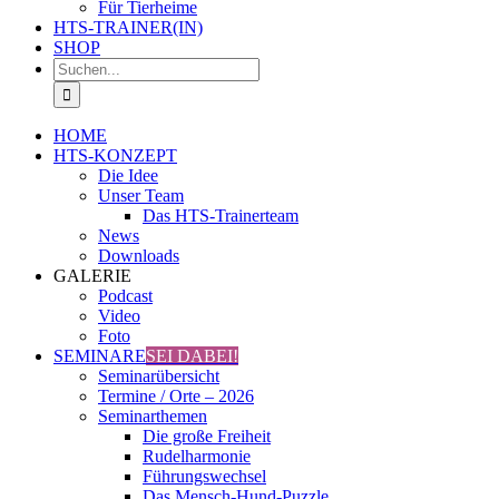
Für Tierheime
HTS-TRAINER(IN)
SHOP
Suche
nach:
HOME
HTS-KONZEPT
Die Idee
Unser Team
Das HTS-Trainerteam
News
Downloads
GALERIE
Podcast
Video
Foto
SEMINARE
SEI DABEI!
Seminarübersicht
Termine / Orte – 2026
Seminarthemen
Die große Freiheit
Rudelharmonie
Führungswechsel
Das Mensch-Hund-Puzzle