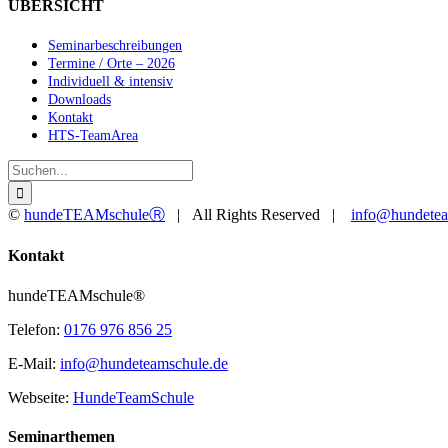
ÜBERSICHT
Seminarbeschreibungen
Termine / Orte – 2026
Individuell & intensiv
Downloads
Kontakt
HTS-TeamArea
Suche
nach:
©
hundeTEAMschuleⓇ
| All Rights Reserved |
info@hundetea
Facebook
YouTube
Instagram
Toggle
Kontakt
Sliding
Bar
hundeTEAMschule®
Area
Telefon:
0176 976 856 25
E-Mail:
info@hundeteamschule.de
Webseite:
HundeTeamSchule
Seminarthemen