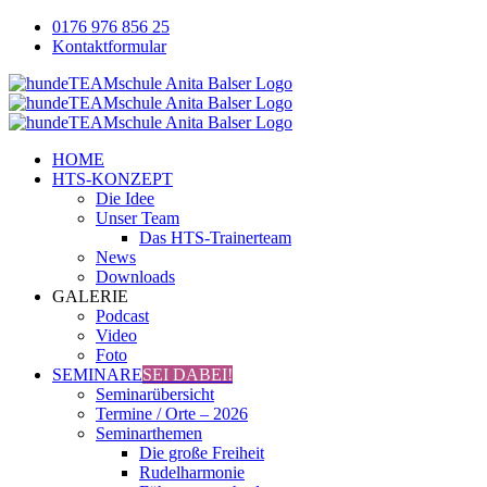
Zum
0176 976 856 25
Inhalt
Kontaktformular
springen
Facebook
YouTube
Instagram
HOME
HTS-KONZEPT
Die Idee
Unser Team
Das HTS-Trainerteam
News
Downloads
GALERIE
Podcast
Video
Foto
SEMINARE
SEI DABEI!
Seminarübersicht
Termine / Orte – 2026
Seminarthemen
Die große Freiheit
Rudelharmonie