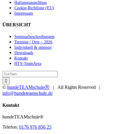
Haftungsausschluss
Cookie-Richtlinie (EU)
Impressum
ÜBERSICHT
Seminarbeschreibungen
Termine / Orte – 2026
Individuell & intensiv
Downloads
Kontakt
HTS-TeamArea
Suche
nach:
©
hundeTEAMschuleⓇ
| All Rights Reserved |
info@hundeteamschule.de
Facebook
YouTube
Instagram
Toggle
Kontakt
Sliding
Bar
hundeTEAMschule®
Area
Telefon:
0176 976 856 25