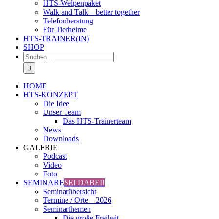
HTS-Welpenpaket
Walk and Talk – better together
Telefonberatung
Für Tierheime
HTS-TRAINER(IN)
SHOP
Suche
nach:
HOME
HTS-KONZEPT
Die Idee
Unser Team
Das HTS-Trainerteam
News
Downloads
GALERIE
Podcast
Video
Foto
SEMINARE
SEI DABEI!
Seminarübersicht
Termine / Orte – 2026
Seminarthemen
Die große Freiheit