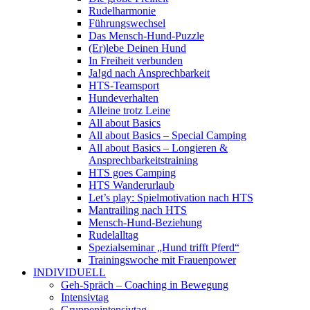
Rudelharmonie
Führungswechsel
Das Mensch-Hund-Puzzle
(Er)lebe Deinen Hund
In Freiheit verbunden
Ja!gd nach Ansprechbarkeit
HTS-Teamsport
Hundeverhalten
Alleine trotz Leine
All about Basics
All about Basics – Special Camping
All about Basics – Longieren &
Ansprechbarkeitstraining
HTS goes Camping
HTS Wanderurlaub
Let’s play: Spielmotivation nach HTS
Mantrailing nach HTS
Mensch-Hund-Beziehung
Rudelalltag
Spezialseminar „Hund trifft Pferd“
Trainingswoche mit Frauenpower
INDIVIDUELL
Geh-Spräch – Coaching in Bewegung
Intensivtag
Gruppenintensivtag