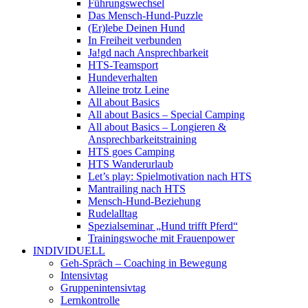
Führungswechsel
Das Mensch-Hund-Puzzle
(Er)lebe Deinen Hund
In Freiheit verbunden
Ja!gd nach Ansprechbarkeit
HTS-Teamsport
Hundeverhalten
Alleine trotz Leine
All about Basics
All about Basics – Special Camping
All about Basics – Longieren &
Ansprechbarkeitstraining
HTS goes Camping
HTS Wanderurlaub
Let’s play: Spielmotivation nach HTS
Mantrailing nach HTS
Mensch-Hund-Beziehung
Rudelalltag
Spezialseminar „Hund trifft Pferd“
Trainingswoche mit Frauenpower
INDIVIDUELL
Geh-Spräch – Coaching in Bewegung
Intensivtag
Gruppenintensivtag
Lernkontrolle