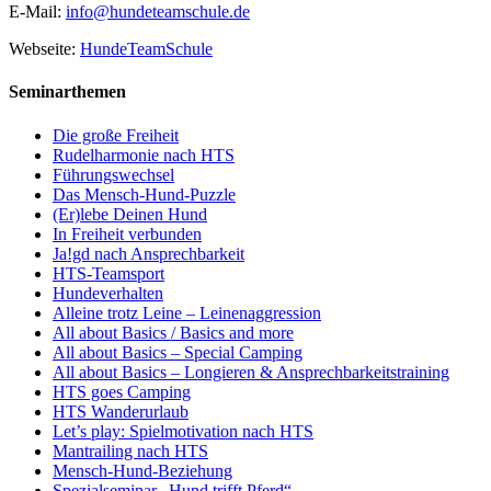
E-Mail:
info@hundeteamschule.de
Webseite:
HundeTeamSchule
Seminarthemen
Die große Freiheit
Rudelharmonie nach HTS
Führungswechsel
Das Mensch-Hund-Puzzle
(Er)lebe Deinen Hund
In Freiheit verbunden
Ja!gd nach Ansprechbarkeit
HTS-Teamsport
Hundeverhalten
Alleine trotz Leine – Leinenaggression
All about Basics / Basics and more
All about Basics – Special Camping
All about Basics – Longieren & Ansprechbarkeitstraining
HTS goes Camping
HTS Wanderurlaub
Let’s play: Spielmotivation nach HTS
Mantrailing nach HTS
Mensch-Hund-Beziehung
Spezialseminar „Hund trifft Pferd“